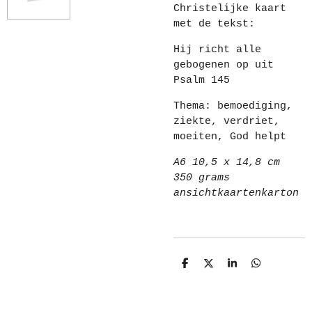
Christelijke kaart
met de tekst:
Hij richt alle
gebogenen op uit
Psalm 145
Thema: bemoediging,
ziekte, verdriet,
moeiten, God helpt
A6 10,5 x 14,8 cm
350 grams
ansichtkaartenkarton
D
D
S
D
e
e
h
e
l
e
a
l
e
l
r
e
n
e
n