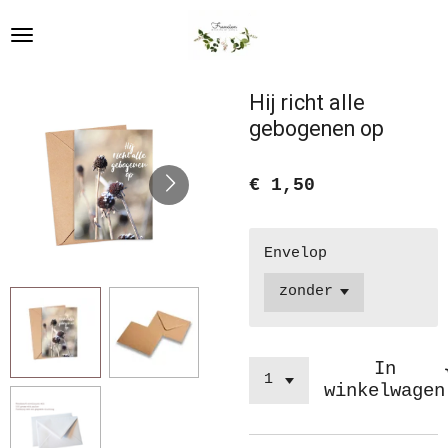
Ga
direct
naar
de
Hij richt alle
hoofdinhoud
gebogenen op
€ 1,50
Envelop
In
winkelwagen