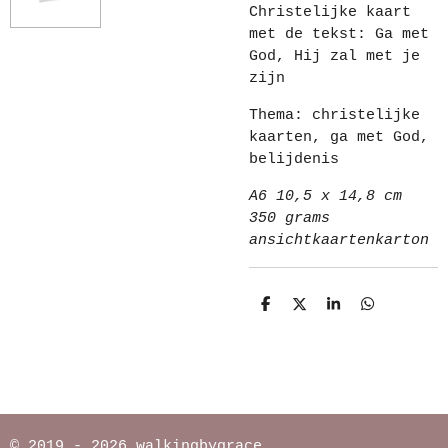
Christelijke kaart
met de tekst: Ga met
God, Hij zal met je
zijn
Thema: christelijke
kaarten, ga met God,
belijdenis
A6 10,5 x 14,8 cm
350 grams
ansichtkaartenkarton
D
D
S
D
e
e
h
e
l
e
a
l
e
l
r
e
n
e
n
© 2019 - 2026 walkingbygrace