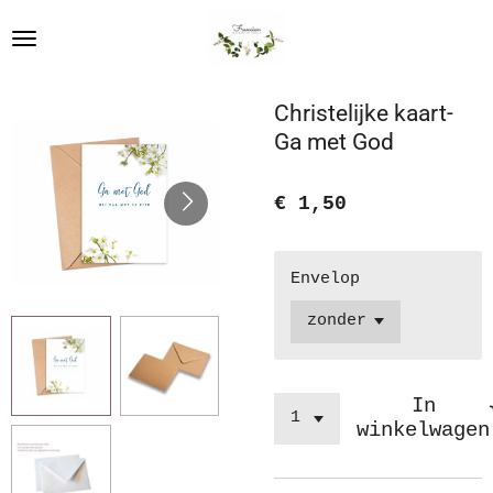
Ga
direct
naar
de
Christelijke kaart-
hoofdinhoud
Ga met God
€ 1,50
Envelop
In
winkelwagen