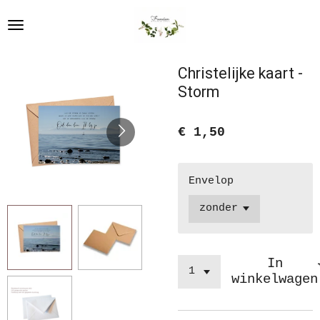
Ga
direct
naar
de
Christelijke kaart -
hoofdinhoud
Storm
€ 1,50
Envelop
In
winkelwagen