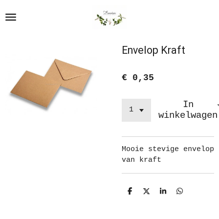
Ga
direct
naar
de
Envelop Kraft
hoofdinhoud
€ 0,35
In
winkelwagen
Mooie stevige envelop
van kraft
D
D
S
D
e
e
h
e
l
e
a
l
e
l
r
e