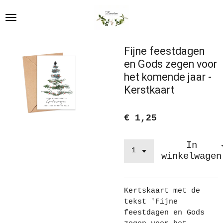
Ga
direct
naar
de
Fijne feestdagen
hoofdinhoud
en Gods zegen voor
het komende jaar -
Kerstkaart
€ 1,25
In
winkelwagen
Kertskaart met de
tekst 'Fijne
feestdagen en Gods