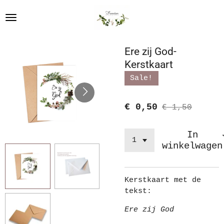
Ga
direct
naar
de
Ere zij God-
hoofdinhoud
Kerstkaart
Sale!
€ 0,50
€ 1,50
In
winkelwagen
Kerstkaart met de
tekst:
Ere zij God