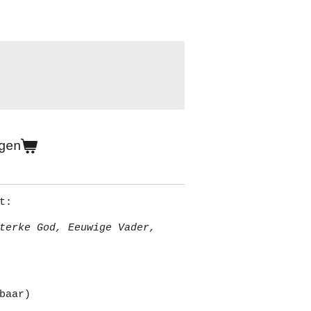
gen
t:
terke God, Eeuwige Vader,
baar)